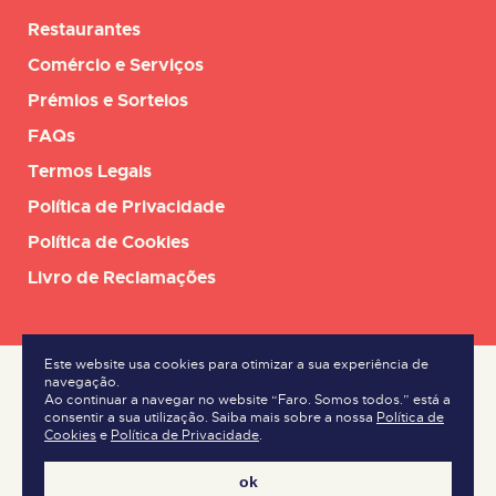
Restaurantes
Comércio e Serviços
Prémios e Sorteios
FAQs
Termos Legais
Política de Privacidade
Política de Cookies
Livro de Reclamações
Este website usa cookies para otimizar a sua experiência de
navegação.
Ao continuar a navegar no website “Faro. Somos todos.” está a
consentir a sua utilização. Saiba mais sobre a nossa
Política de
Cookies
e
Política de Privacidade
.
ok