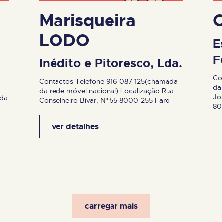
Marisqueira
O
LODO
E
F
Inédito e Pitoresco, Lda.
Co
Contactos Telefone 916 087 125(chamada
da
da rede móvel nacional) Localização Rua
Jo
ada
Conselheiro Bívar, Nº 55 8000-255 Faro
80
a
ver detalhes
carregar mais