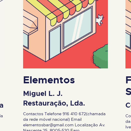
Elementos
Miguel L. J.
Restauração, Lda.
a
C
Contactos Telefone 916 410 672(chamada
da
Co
da rede móvel nacional) Email
da
elementosbar@gmail.com
Localização Av.
Iv
Nascente 25, 8005-520 Faro