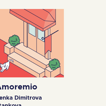
Amoremio
enka Dimitrova
tankova