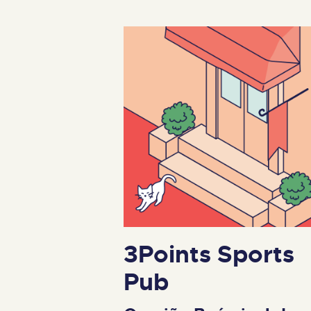
3Points Sports
Pub