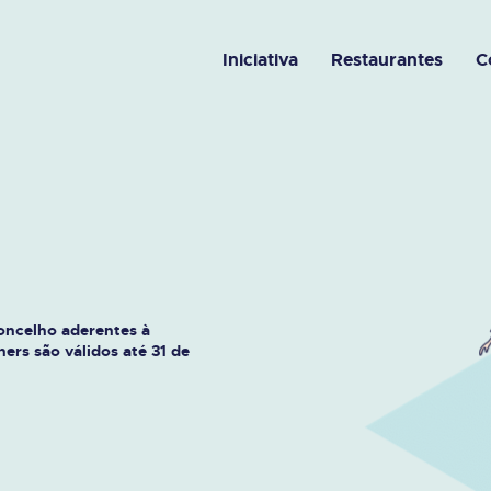
Iniciativa
Restaurantes
C
concelho aderentes à
ers são válidos até 31 de