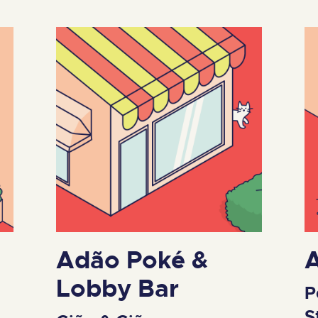
Adão Poké &
Lobby Bar
P
S