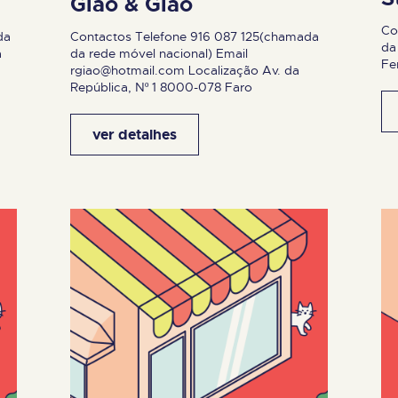
Gião & Gião
Co
da
Contactos Telefone 916 087 125(chamada
da
a
da rede móvel nacional) Email
Fe
rgiao@hotmail.com
Localização Av. da
República, Nº 1 8000-078 Faro
ver detalhes