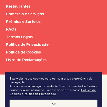
Restaurantes
Comércio e Serviços
Prémios e Sorteios
FAQs
Termos Legais
Política de Privacidade
Política de Cookies
Livro de Reclamações
Este website usa cookies para otimizar a sua experiência de
navegação.
Ao continuar a navegar no website “Faro. Somos todos.” está a
consentir a sua utilização. Saiba mais sobre a nossa
Política de
Cookies
e
Política de Privacidade
.
ok