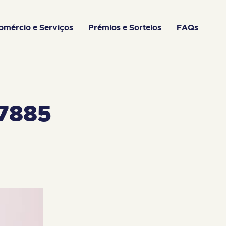
omércio e Serviços
Prémios e Sorteios
FAQs
7885