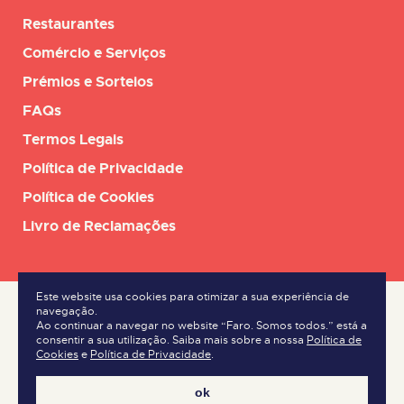
Restaurantes
Comércio e Serviços
Prémios e Sorteios
FAQs
Termos Legais
Política de Privacidade
Política de Cookies
Livro de Reclamações
Este website usa cookies para otimizar a sua experiência de
navegação.
Ao continuar a navegar no website “Faro. Somos todos.” está a
consentir a sua utilização. Saiba mais sobre a nossa
Política de
Cookies
e
Política de Privacidade
.
ok