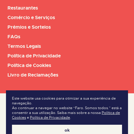
Restaurantes
Comércio e Serviços
Prémios e Sorteios
FAQs
Termos Legais
Política de Privacidade
Política de Cookies
Livro de Reclamações
Este website usa cookies para otimizar a sua experiência de
navegação.
Ao continuar a navegar no website “Faro. Somos todos.” está a
consentir a sua utilização. Saiba mais sobre a nossa
Política de
Cookies
e
Política de Privacidade
.
ok