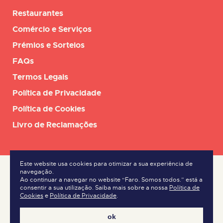
Restaurantes
Comércio e Serviços
Prémios e Sorteios
FAQs
Termos Legais
Política de Privacidade
Política de Cookies
Livro de Reclamações
Este website usa cookies para otimizar a sua experiência de
navegação.
Ao continuar a navegar no website “Faro. Somos todos.” está a
consentir a sua utilização. Saiba mais sobre a nossa
Política de
Cookies
e
Política de Privacidade
.
ok