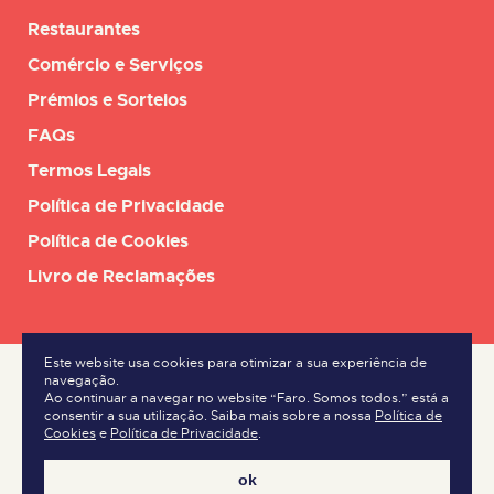
Restaurantes
Comércio e Serviços
Prémios e Sorteios
FAQs
Termos Legais
Política de Privacidade
Política de Cookies
Livro de Reclamações
Este website usa cookies para otimizar a sua experiência de
navegação.
Ao continuar a navegar no website “Faro. Somos todos.” está a
consentir a sua utilização. Saiba mais sobre a nossa
Política de
Cookies
e
Política de Privacidade
.
ok