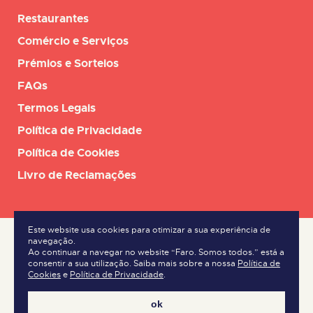
Restaurantes
Comércio e Serviços
Prémios e Sorteios
FAQs
Termos Legais
Política de Privacidade
Política de Cookies
Livro de Reclamações
Este website usa cookies para otimizar a sua experiência de
navegação.
Ao continuar a navegar no website “Faro. Somos todos.” está a
consentir a sua utilização. Saiba mais sobre a nossa
Política de
Cookies
e
Política de Privacidade
.
ok