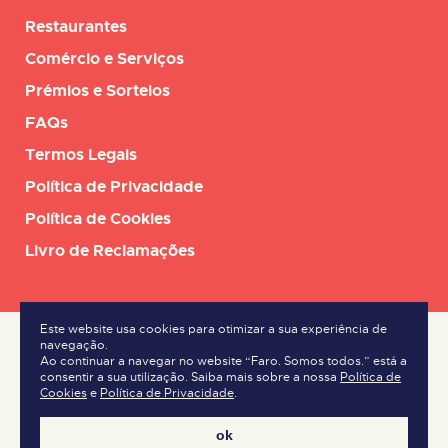
Restaurantes
Comércio e Serviços
Prémios e Sorteios
FAQs
Termos Legais
Política de Privacidade
Política de Cookies
Livro de Reclamações
Este website usa cookies para otimizar a sua experiência de
navegação.
Ao continuar a navegar no website “Faro. Somos todos.” está a
consentir a sua utilização. Saiba mais sobre a nossa
Política de
Cookies
e
Política de Privacidade
.
ok