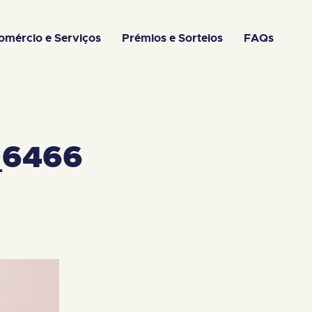
omércio e Serviços
Prémios e Sorteios
FAQs
_6466