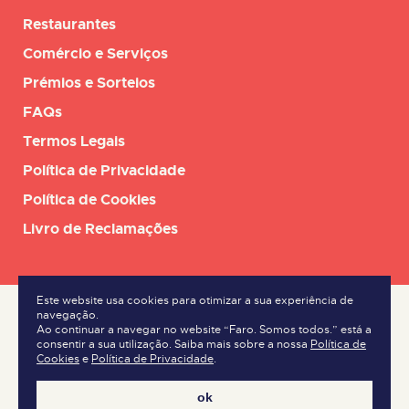
Restaurantes
Comércio e Serviços
Prémios e Sorteios
FAQs
Termos Legais
Política de Privacidade
Política de Cookies
Livro de Reclamações
Este website usa cookies para otimizar a sua experiência de
navegação.
Ao continuar a navegar no website “Faro. Somos todos.” está a
consentir a sua utilização. Saiba mais sobre a nossa
Política de
Cookies
e
Política de Privacidade
.
ok