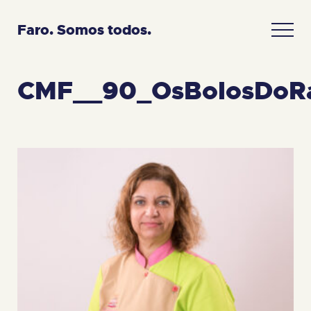
Faro. Somos todos.
CMF__90_OsBolosDoRa