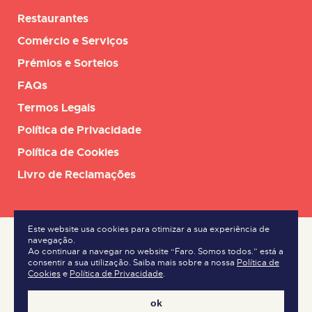
Restaurantes
Comércio e Serviços
Prémios e Sorteios
FAQs
Termos Legais
Política de Privacidade
Política de Cookies
Livro de Reclamações
Este website usa cookies para otimizar a sua experiência de
navegação.
Ao continuar a navegar no website “Faro. Somos todos.” está a
consentir a sua utilização. Saiba mais sobre a nossa
Política de
Cookies
e
Política de Privacidade
.
ok