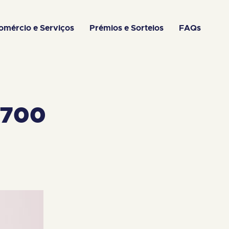
omércio e Serviços
Prémios e Sorteios
FAQs
7700