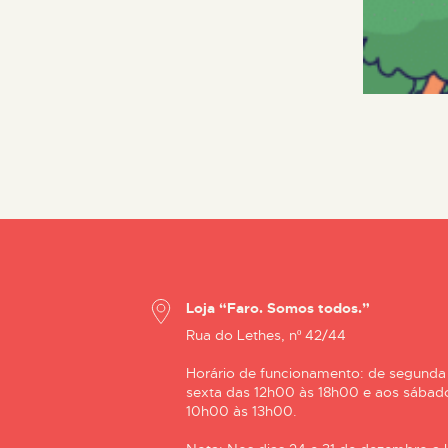
Loja “Faro. Somos todos.”
Rua do Lethes, nº 42/44
Horário de funcionamento: de segunda
sexta das 12h00 às 18h00 e aos sábad
10h00 às 13h00.