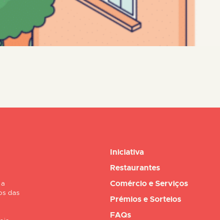
Iniciativa
Restaurantes
Comércio e Serviços
 a
os das
Prémios e Sorteios
FAQs