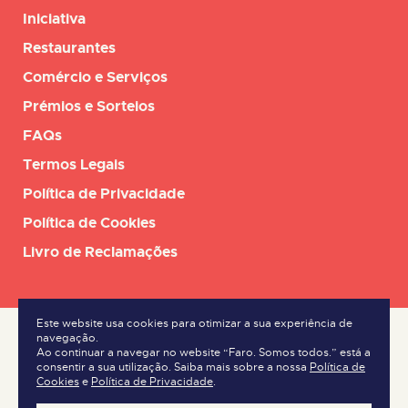
Iniciativa
Restaurantes
Comércio e Serviços
Prémios e Sorteios
FAQs
Termos Legais
Política de Privacidade
Política de Cookies
Livro de Reclamações
Este website usa cookies para otimizar a sua experiência de
navegação.
Ao continuar a navegar no website “Faro. Somos todos.” está a
consentir a sua utilização. Saiba mais sobre a nossa
Política de
Cookies
e
Política de Privacidade
.