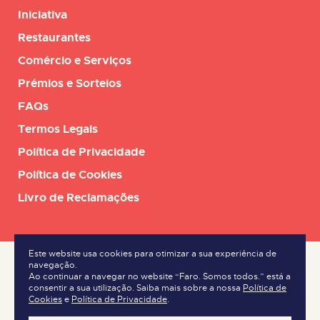
Iniciativa
Restaurantes
Comércio e Serviços
Prémios e Sorteios
FAQs
Termos Legais
Política de Privacidade
Política de Cookies
Livro de Reclamações
Este website usa cookies para otimizar a sua experiência de
navegação.
Ao continuar a navegar no website “Faro. Somos todos.” está a
consentir a sua utilização. Saiba mais sobre a nossa
Política de
Cookies
e
Política de Privacidade
.