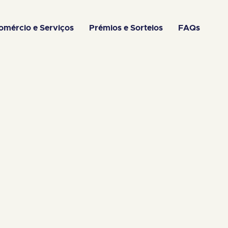
omércio e Serviços
Prémios e Sorteios
FAQs