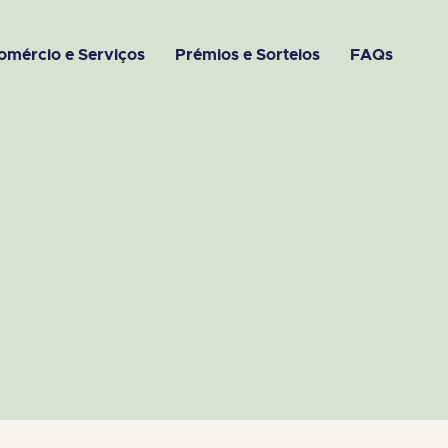
omércio e Serviços
Prémios e Sorteios
FAQs